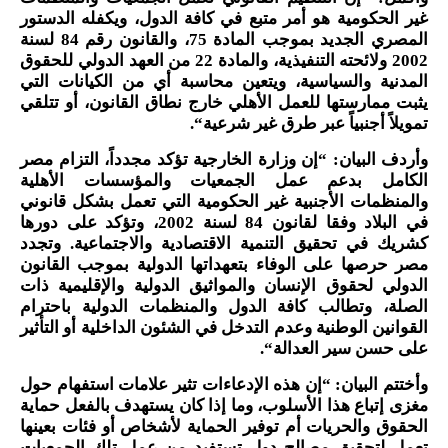
غير الحكومية هو أمر متبع في كافة الدول، ويكفله الدستور
المصري الجديد بموجب المادة 75، والقانون رقم 84 لسنة
2002 ولائحته التنفيذية، والمادة 22 من العهد الدولي للحقوق
المدنية والسياسية، ويتعين محاسبة أي من الكيانات التي
يثبت ممارستها للعمل الأهلي خارج نطاق القانون، أو تتلقي
تمويلاً أجنبياً عبر طرق غير شرعية
“.
وأردف البيان: “إن وزارة الخارجية تؤكد مجدداً، التزام مصر
الكامل بدعم عمل الجمعيات والمؤسسات الأهلية
والمنظمات الأجنبية غير الحكومية التي تعمل بشكل قانوني
في البلاد وفقا لقانون 84 لسنة 2002، وتؤكد على دورها
كشريك في تحقيق التنمية الاقتصادية والاجتماعية. وتجدد
مصر حرصها على الوفاء بتعهداتها الدولية بموجب القانون
الدولي لحقوق الإنسان والمواثيق الدولية والإقليمية ذات
الصلة، وتطالب كافة الدول والمنظمات الدولية باحترام
القوانين الوطنية وعدم التدخل في الشئون الداخلية أو التأثير
على حسن سير العدالة
“.
وأختتم البيان: “إن هذه الإدعاءات تثير علامات استفهام حول
مغزى إتباع هذا الأسلوب، وما إذا كان يستهدف بالفعل حماية
الحقوق والحريات أم توفير الحماية لأشخاص أو فئات بعينها
تعمل لتحقيق مصالح دول تستفيد من عمل تلك الجمعيات