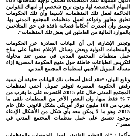
الدول الممولة لتلك المنظمات لضمان توجيه نشاطاتها لأداء
المهام المخصصة لها، ودون تربح شخصي أو انتهاك للقوانين
الحاكمة لعمل تلك المنظمات، لاسيما وأن تلك الحكومات
تطبق معايير وقواعد لعمل منظمات المجتمع المدني بها،
وسبق وأن أصدرت أحكاماً قضائية نافذة في حق المتلاعبين
بالموارد المالية من العاملين في بعض تلك المنظمات
“.
وتجدر الإشارة، إلى أن البيانات الصادرة عن الحكومات
والمنظمات الدولية وبعض وسائل الإعلام تعقيباً على مناخ
عمل منظمات المجتمع المدني في مصر، تعد محاولة
لتكريس انطباعات خاطئة حول منهج الحكومة المصرية إزاء
مسألة التمويل الأجنبي لمنظمات المجتمع المدني
.
وتابع البيان: “فقد أغفل أصحاب تلك البيانات حقيقة أن نسبة
رفض الحكومة المصرية لتوفير تمويل أجنبي لمنظمات
المجتمع المدني خلال عام 2015، اقتصرت على ما يقرب من
7 % فقط منها، وان البعض الأخر من المنظمات تلقى ما
يقرب من 100 مليون دولار أمريكي بشكل قانوني خلال عام
2015، وهو ما لا يمكن معه بأي شكل من الأشكال الإدعاء
بوجود تضييق على عمل منظمات المجتمع المدني في
مصر
“.
وأكمل: “إن التنظيم القانوني لعمل الجمعيات والمنظمات