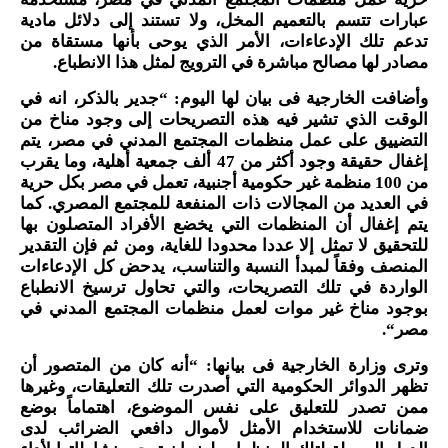
عبارات تتسم بالتعميم المخل، ولا تستند إلى دلائل مادية
تدعم تلك الإدعاءات، الأمر الذي يوحى بأنها مستقاة من
مصادر لها مصالح مباشرة في الترويج لمثل هذا الانطباع
.
وأضافت الخارجية فى بيان لها اليوم: “جدير بالذكر، انه في
الوقت الذي تشير فيه هذه التصريحات إلى وجود مناخ من
التضييق على عمل منظمات المجتمع المدني في مصر، يتم
إغفال حقيقة وجود أكثر من 47 ألف جمعية أهلية، وما يقرب
من 100 منظمة غير حكومية أجنبية، تعمل في مصر بكل حرية
في العديد من المجالات ذات المنفعة للمجتمع المصري. كما
يتم إغفال أن المنظمات التي يخضع الأفراد المتصلون بها
للتحقيق لا تمثل إلا عددا محدودا للغاية، ومن ثم فإن التقدير
المنصف وفقاً لمبدأ النسبة والتناسب، يدحض كل الإدعاءات
الواردة في تلك التصريحات، والتي تحاول ترسيخ الانطباع
بوجود مناخ غير موات لعمل منظمات المجتمع المدني في
مصر
“.
وترى وزارة الخارجية فى بيانها: “أنه كان من المتصور أن
تظهر الدوائر الحكومية التي أصدرت تلك التعليقات، وغيرها
ممن تصدر للتعليق على نفس الموضوع، اهتماماً بوضع
ضمانات للاستخدام الأمثل لأموال دافعي الضرائب لدى