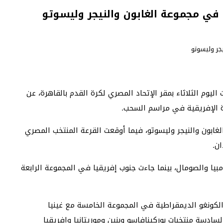
ت كأس أمم إفريقيا 2027، التي جرت اليوم الثلاثاء بمقر الإتحاد المصري لكرة القدم بالقاهرة، عن
ة الإفريقية في مراسم السحب.
غابون والنيجر وليسوتو، فيما أوقعت القرعة المنتخب المصري
ن.
مبيا والصومال، بينما جاءت جنوب إفريقيا في المجموعة الرابعة
كونغو الديمقراطية في المجموعة الخامسة مع غينيا
سادسة منتخبات بوركينافاسو وبنين وموريتانيا وإفريقيا