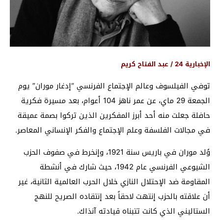
الإخبارية 24 / عبد الفتاح كريم
توفي الفيلسوف وعالم الإجتماع الفرنسي “إدغار موران” يوم
الجمعة 29 ماي، عن عمر ناهز 104 أعوام، بعد مسيرة فكرية
حافلة جعلت منه أحد أبرز المفكرين الذين تركوا بصمة عميقة
في مجالات الفلسفة وعلم الإجتماع والفكر الإنساني المعاصر.
وُلد موران في باريس سنة 1921، وإنخرط في صفوف الحزب
الشيوعي الفرنسي عام 1942، حيث شارك في أنشطة
المقاومة ضد الإحتلال النازي خلال الحرب العالمية الثانية، غير
أن علاقته بالحزب إنتهت لاحقاً بعد إنتقاده الصريح للنهج
الستاليني الذي كانت تتبناه قيادته آنذاك.