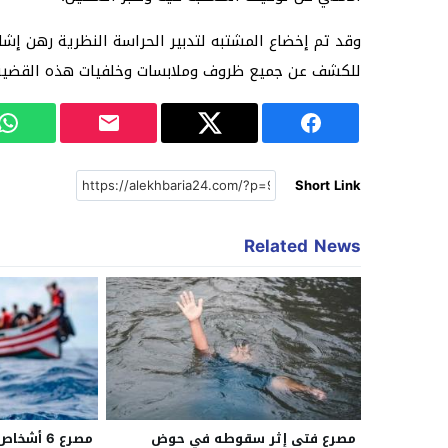
وقد تم إخضاع المشتبه لتدبير الحراسة النظرية رهن إشا
للكشف عن جميع ظروف وملابسات وخلفيات هذه القضية، وك
Short Link
Related News
مصرع فتى إثر سقوطه في حوض
مصرع 6 أش