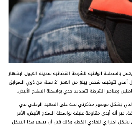
 أبريل، موظف شرطة يعمل بالمصلحة الولائية للشرطة القضائية بمدينة العيون، لإشهار
سلاحه الوظيفي دون اللجوء لإستعماله، وذلك خلال تدخل أمني لتوقيف شخص يبلغ من العمر 21 سنة، من ذوي السوابق
اطنين وعناصر الشرطة لتهديد جدي بواسطة السلاح الأبيض.
 الذي يشكل موضوع مذكرتي بحث على الصعيد الوطني في
ة، غير أنه أبدى مقاومة عنيفة بواسطة السلاح الأبيض، الأمر
شكل احترازي لتفادي الخطر، وذلك قبل أن يسفر هذا التدخل