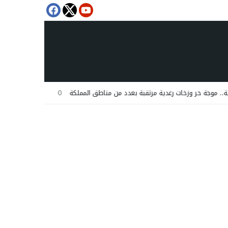
ات رعدية مرتقبة بعدد من مناطق المملكة
12:00
عملية “مرحبا 2026”.. عبور أكثر من 151 ألف مسافر من مينائي الجزيرة الخضراء وطريفة نحو المغرب في أربعة أيام