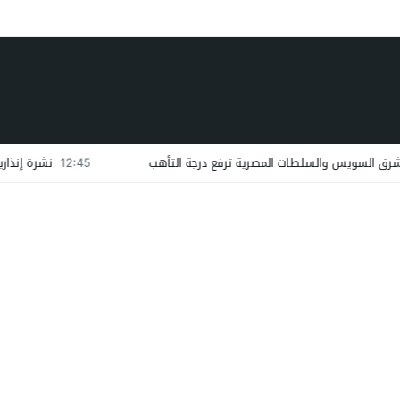
12:45
نشرة إنذارية.. موجة حر وزخ