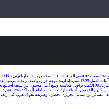
15:25
رئيسة جمهورية بلغاريا تهنئ جلالة ا
 آليات العمل
12:25
نشرة إنذارية: موجة حر وعواصف رعدية مرتقبة بعدد
مز
08:32
الذهب يواصل مكاسبه ويبلغ أعلى مستوى في سبعة أسابيع بدع
 اليوم الخميس.. أجواء حارة بعدد من مناطق المملكة
12:45
نشرة إن