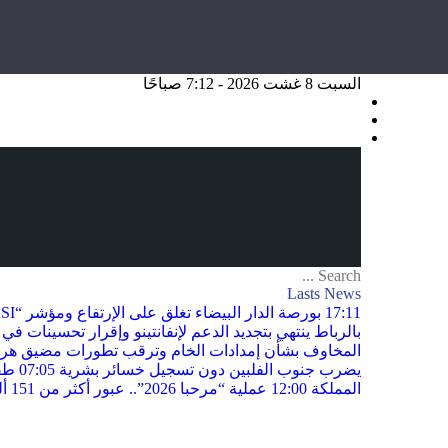
السبت 8 غشت 2026 - 7:12 صباحًا
Lasts News
17:11
بورصة الدار البيضاء تغلق على الإرتفاع ومؤشر “MASI” يصعد بـ0.82 في المائة
بالرباط ينتهي بتجديد الدعم لإنفانتينو وإقرار تحسينات في
المخاوف بشأن إمدادات الخام وترقب تطورات مضيق هر
يضرب جنوب الفلبين دون تسجيل خسائر بشرية
07:05
طقس
المملكة
12:00
عملية “مرحبا 2026”.. عبور أكثر من 151 ألف مسافر من مينائي الجزيرة الخضراء وطريفة نحو المغرب في أربعة أيام