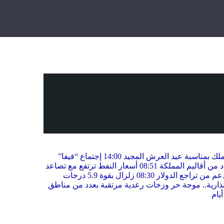
لملك بمناسبة عيد العرش المجيد
14:00
إجتماع “فيفا”
 من أقاليم المملكة
08:51
أسعار النفط ترتفع مع تصاعد
م من تراجع الدولار
08:30
زلزال بقوة 5.9 درجات
ذارية.. موجة حر وزخات رعدية مرتقبة بعدد من مناطق