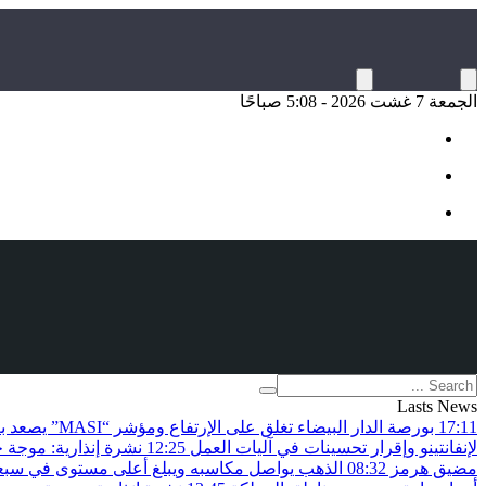
الجمعة 7 غشت 2026 - 5:08 صباحًا
Lasts News
17:11
بورصة الدار البيضاء تغلق على الإرتفاع ومؤشر “MASI” يصعد بـ0.82 في المائة
لإنفانتينو وإقرار تحسينات في آليات العمل
12:25
نشرة إنذارية: موجة 
مضيق هرمز
08:32
الذهب يواصل مكاسبه ويبلغ أعلى مستوى في سبعة 