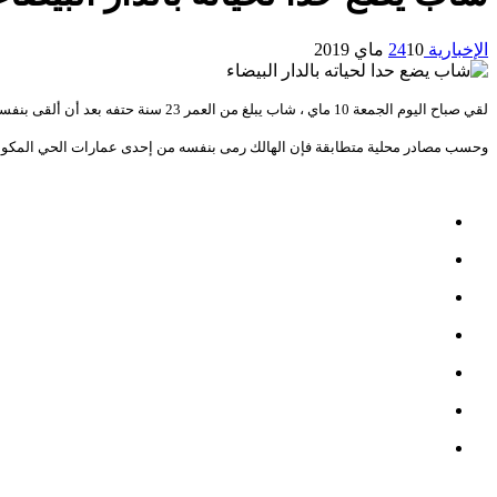
الإخبارية 24
10 ماي 2019
لقي صباح اليوم الجمعة 10 ماي ، شاب يبلغ من العمر 23 سنة حتفه بعد أن ألقى بنفسه من عمارة واقعة بشارع البشير الإبراهيمي حي لاجيروند قرب “البياضة” بالدار البيضاء، فيما لا تزال الأسباب مجهولة.
وحسب مصادر محلية متطابقة فإن الهالك رمى بنفسه من إحدى عمارات الحي المكونة م