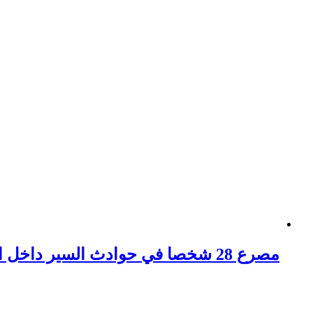
مصرع 28 شخصا في حوادث السير داخل المناطق الحضرية بالمغرب خلال أسبوع