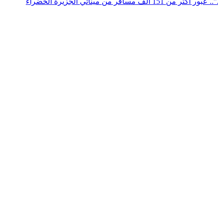
عملية “مرحبا 2026”.. عبور أكثر من 151 ألف مسافر من مينائي الجزيرة الخضراء