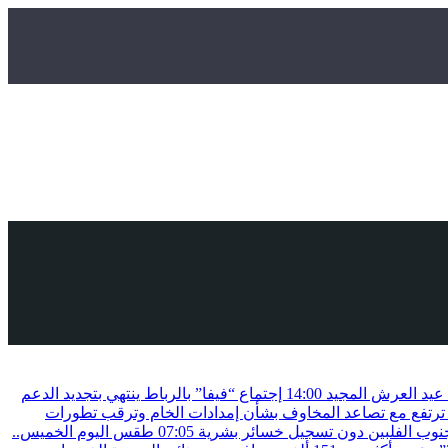
ة عيد العرش المجيد
14:00
إجتماع “فيفا” بالرباط ينتهي بتجديد الدعم
ترتفع مع تصاعد المخاوف بشأن إمدادات الخام وترقب تطورات
07:05
طقس اليوم الخميس..