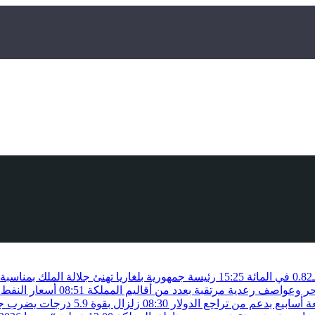
15:25
رئيسة جمهورية بلغاريا تهنئ جلالة الملك بمناسب
حر وعواصف رعدية مرتقبة بعدد من أقاليم المملكة
08:51
أسعار النفط 
أسابيع بدعم من تراجع الدولار
08:30
زلزال بقوة 5.9 درجات يضرب جنوب الفلبين دون تسجيل خسائر بشرية