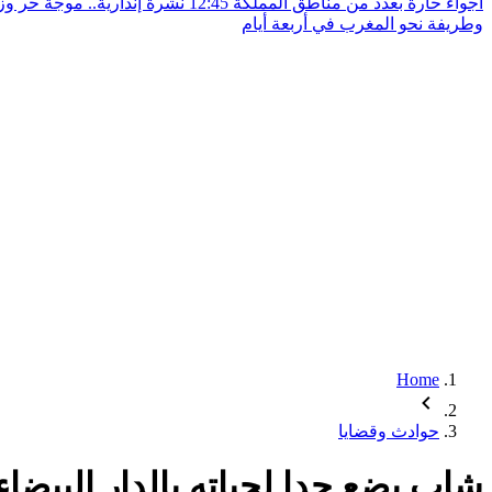
أجواء حارة بعدد من مناطق المملكة
12:45
نشرة إنذارية.. موجة حر و
وطريفة نحو المغرب في أربعة أيام
Home
حوادث وقضايا
شاب يضع حدا لحياته بالدار البيضاء