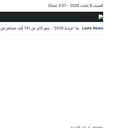
السبت 8 غشت 2026 - 3:57 صباحًا
ق المملكة
12:00
Lasts News
عملية “مرحبا 2026”.. عبور أكثر من 151 ألف مسافر من مينائي الجزيرة الخضراء وطريفة نحو المغرب في أربعة أيام
Home
آخر الأخبار