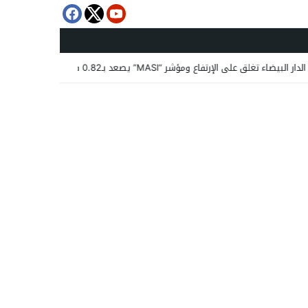
لق على الإرتفاع ومؤشر “MASI” يصعد بـ0.82 في المائة
15:25
رئيسة جم