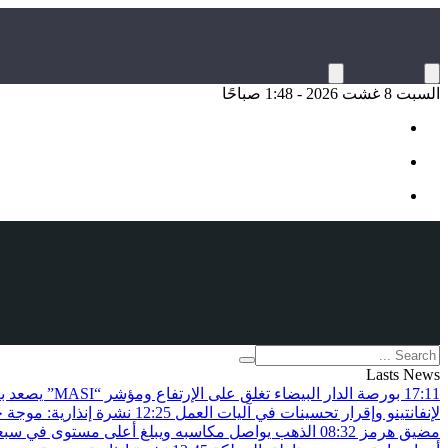
السبت 8 غشت 2026 - 1:48 صباحًا
Lasts News
17:11
بورصة الدار البيضاء تغلق على الإرتفاع ومؤشر “MASI” يصعد بـ0.82 في المائة
لإنفانتينو وإقرار تحسينات في آليات العمل
12:25
نشرة إنذارية: موجة 
مضيق هرمز
08:32
الذهب يواصل مكاسبه ويبلغ أعلى مستوى في سبعة 