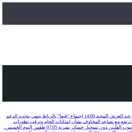
ة عيد العرش المجيد
14:00
إجتماع “فيفا” بالرباط ينتهي بتجديد الدعم
ترتفع مع تصاعد المخاوف بشأن إمدادات الخام وترقب تطورات
07:05
طقس اليوم الخميس..