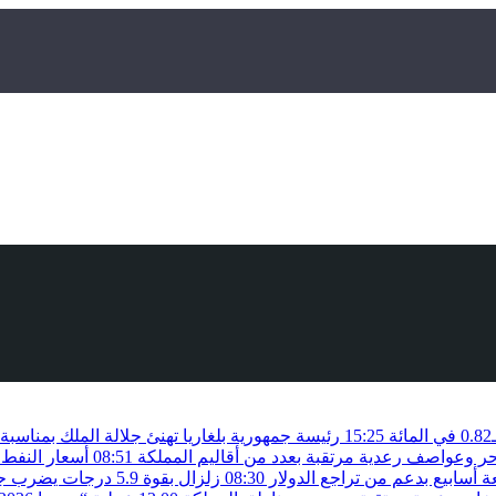
15:25
رئيسة جمهورية بلغاريا تهنئ جلالة الملك بمناسب
حر وعواصف رعدية مرتقبة بعدد من أقاليم المملكة
08:51
أسعار النفط 
أسابيع بدعم من تراجع الدولار
08:30
زلزال بقوة 5.9 درجات يضرب جنوب الفلبين دون تسجيل خسائر بشرية