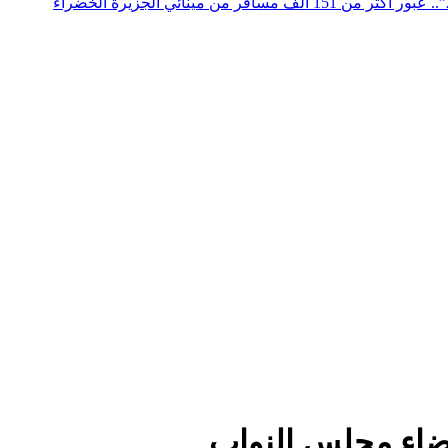
عملية “مرحبا 2026”.. عبور أكثر من 151 ألف مسافر من مينائي الجزيرة الخضراء
ضاء مجلس النواب