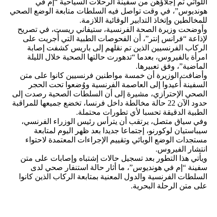
اللواتي تم إجلاؤهن من سفينة الرحلات السياحية “إم في
هونديوس”، في وقت تواصل فيه السلطات متابعة الوضع الصحي
للمخالطين وإتخاذ التدابير الوقائية اللازمة.
وأوضحت وزيرة الصحة الفرنسية، ستيفاني ريست، في تصريح
لإذاعة “فرانس إنتر”، أن الفحوصات الطبية التي أُجريت على
الركاب الفرنسيين الذين تم نقلهم إلى باريس كشفت إصابة
امرأة بالفيروس، بعدما “تدهورت حالتها الصحية خلال الليلة
الماضية”، وفق تعبيرها.
وأضافت الوزيرة أن خمسة مواطنين فرنسيين كانوا على متن
السفينة أُعيدوا إلى العاصمة الفرنسية ووُضعوا تحت الحجر
الصحي الإحترازي، مشيرة إلى أن السلطات الصحية رصدت إلى
حدود الآن 22 حالة مخالطة داخل فرنسا، تخضع جميعها للمراقبة
الطبية الدقيقة تحسبا لأي تطورات محتملة.
وفي سياق متصل، يرتقب أن يترأس رئيس الوزراء الفرنسي،
سيباستيان لوكورنو، إجتماعا جديدا بعد ظهر اليوم لمتابعة
مستجدات الوضع الوبائي وتقييم الإجراءات المعتمدة لاحتواء
انتشار الفيروس.
ويأتي هذا التطور بعد تسجيل حالات إشتباه وإصابات على متن
سفينة “إم في هونديوس”، ما أثار حالة استنفار صحي لدى
السلطات الفرنسية والدول المعنية بمتابعة الركاب الذين كانوا
على متن الرحلة البحرية.