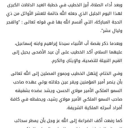
وبعد أداء الصلاة، أبرز الخطيب في خطبة العيد الدلالات الكبرى
لهذا اليوم الجليل الذي جعله الله خاتمة للعشر الأوائل من ذي
الحجة المباركة، التي أقسم الله بها في قوله تعالى : “والفجر
وليال عشر”.
وبعدما ذكر بقصة أب الأنبياء سيدنا إبراهيم وابنه إسماعيل،
عليهما السلام، أكد الخطيب على أن عيد الأضحى يحيل إلى
القيم النبيلة للتضحية، والإيثار، والكرم.
وفي الختام، إبتهل الخطيب وجموع المصلين إلى الله تعالى
بأن ينصر أمير المؤمنين ويقر عين جلالته بولي عهده صاحب
السمو الملكي الأمير مولاي الحسن، ويشد عضده بشقيقه
صاحب السمو الملكي الأمير مولاي رشيد، ويحفظه في كافة
أفراد أسرته الملكية الشريفة.
كما رفعت أكف الضراعة إلى الله عز وجل بأن يمطر سحائب