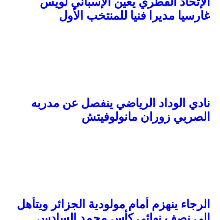
الإتحاد القطري يعين الإسباني لويس
غارسيا مديرا فنيا للمنتخب الأول
نادي الوداد الرياضي ينفصل عن مدربه
الصربي زوران مانولوفيتش
الرجاء ينهزم أمام مولودية الجزائر ويتأهل
إلى نصف نهائي كأس محمد السادس