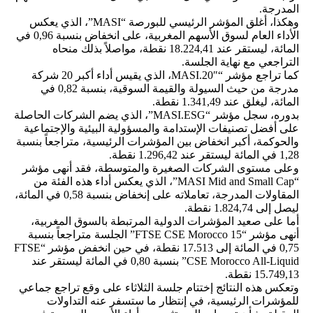
المدرجة.
وهكذا، أغلق المؤشر الرئيسي للبورصة “MASI”، الذي يعكس
الأداء العام لسوق الأسهم المغربية، على انخفاض بنسبة 0,96 في
المائة، ليستقر عند 18.224,41 نقطة، مواصلاً بذلك منحاه
التراجعي مع نهاية الجلسة.
كما تراجع مؤشر “MASI.20″، الذي يقيس أداء أكبر 20 شركة
مدرجة من حيث السيولة والقيمة السوقية، بنسبة 0,82 في
المائة، ليغلق عند 1.341,49 نقطة.
بدوره، سجل مؤشر “MASI.ESG”، الذي يضم الشركات الحاصلة
على أفضل تصنيفات الإستدامة والمسؤولية البيئية والإجتماعية
والحوكمة، أكبر انخفاض بين المؤشرات الرئيسية، متراجعاً بنسبة
1,28 في المائة ليستقر عند 1.296,42 نقطة.
وعلى مستوى الشركات الصغيرة والمتوسطة، فقد أنهى مؤشر
“MASI Mid and Small Cap”، الذي يعكس أداء هذه الفئة من
المقاولات المدرجة، تعاملاته على إنخفاض بنسبة 0,58 في المائة،
ليصل إلى 1.824,74 نقطة.
أما على صعيد المؤشرات الدولية المرتبطة بالسوق المغربية،
أنهى مؤشر “FTSE CSE Morocco 15” الجلسة متراجعاً بنسبة
0,75 في المائة إلى 17.513 نقطة، في حين انخفض مؤشر “FTSE
CSE Morocco All-Liquid” بنسبة 0,80 في المائة ليستقر عند
15.749,13 نقطة.
وتعكس هذه النتائج إختتام جلسة الثلاثاء على وقع تراجع جماعي
للمؤشرات الرئيسية، في إنتظار ما ستسفر عنه التداولات