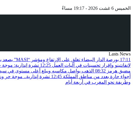
الخميس 6 غشت 2026 - 19:17 مساءً
Lasts News
17:11
بورصة الدار البيضاء تغلق على الإرتفاع ومؤشر “MASI” يصعد بـ0.82 في المائة
لإنفانتينو وإقرار تحسينات في آليات العمل
12:25
نشرة إنذارية: موجة 
مضيق هرمز
08:32
الذهب يواصل مكاسبه ويبلغ أعلى مستوى في سبعة 
أجواء حارة بعدد من مناطق المملكة
12:45
نشرة إنذارية.. موجة حر و
وطريفة نحو المغرب في أربعة أيام