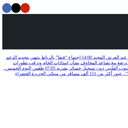
ة عيد العرش المجيد
14:00
إجتماع “فيفا” بالرباط ينتهي بتجديد الدعم
ترتفع مع تصاعد المخاوف بشأن إمدادات الخام وترقب تطورات
07:05
طقس اليوم الخميس..
عملية “مرحبا 2026”.. عبور أكثر من 151 ألف مسافر من مينائي الجزيرة الخضراء