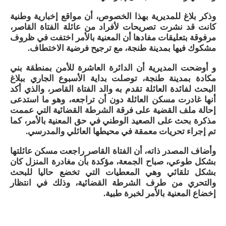
وذكر بلاغ للمديرية بهذا الخصوص، أن مواقع إخبارية وطنية
كانت قد نشرت تصريحات لأفراد من عائلة الفتاة القاصر،
مرفوقة بتعليقات مفادها أن المعنية بالأمر اختفت في ظروف
مشكوك فيها بمدينة طنجة، مع ترجيح فرضية الاختطاف
.
و أوضحت المديرية أن الدائرة العاشرة للأمن بمنطقة بني
مكادة بمدينة طنجة، توصلت بداية الأسبوع الجاري ببلاغ
البحث لفائدة العائلة تقدم به والد الفتاة القاصر، والذي أكد
أنها غادرت مسكن العائلة دون أن تراجعه، وهو ما استدعى
إحالة ملف القضية على فرقة الشرطة القضائية التي عممت
مذكرة بحث على الصعيد الوطني في حق المعنية بالأمر، كما
تم إجراء تحريات معمقة في محيطها العائلي والمدرسي
.
وأضاف المصدر ذاته، أن الفتاة القاصر راجعت مسكن عائلتها
بشكل طوعي، صباح الجمعة، مؤكدة بأن مغادرة المنزل كان
بشكل تلقائي وهي المعطيات التي تخضع حاليا للبحث
والتحري من طرف الشرطة القضائية، وذلك في انتظار
إخضاع المعنية بالأمر لخبرة طبية.