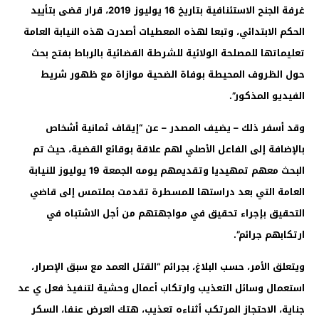
غرفة الجنح الاستئنافية بتاريخ 16 يوليوز 2019، قرار قضى بتأييد
الحكم الابتدائي، وتبعا لهذه المعطيات أصدرت هذه النيابة العامة
تعليماتها للمصلحة الولائية للشرطة القضائية بالرباط بفتح بحث
حول الظروف المحيطة بوفاة الضحية موازاة مع ظهور شريط
الفيديو المذكور”.
وقد أسفر ذلك – يضيف المصدر – عن “إيقاف ثمانية أشخاص
بالإضافة إلى الفاعل الأصلي لهم علاقة بوقائع القضية، حيث تم
البحث معهم تمهيديا وتقديمهم يومه الجمعة 19 يوليوز للنيابة
العامة التي بعد دراستها للمسطرة تقدمت بملتمس إلى قاضي
التحقيق بإجراء تحقيق في مواجهتهم من أجل الاشتباه في
ارتكابهم جرائم”.
ويتعلق الأمر، حسب البلاغ، بجرائم “القتل العمد مع سبق الإصرار،
استعمال وسائل التعذيب وارتكاب أعمال وحشية لتنفيذ فعل ي عد
جناية، الاحتجاز المرتكب أثناءه تعذيب، هتك العرض عنفا، السكر