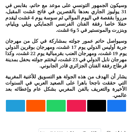
يكون الجمهور التونسي على موعد مع حاتم، بقابس في
31 يوليوز الجاري بعدها بالقصرين في فاتح غشت المقبل،
مرروا بقفصة في اليوم الموالي ثم سوسة يوم 4 غشت ليقدم
لا خاصا رفقة الفنان الفرنسي الجمايكي ويلي ويليام،
زرت والمونستير في 5 و6 غشت.
يواصل حاتم عمور جولته بمشاركة في كل من مهرجان
جربة أوليس الدولي يوم 17 غشت، ومهرجان بوقرين الدولي
يوم 19 غشت، ومهرجان العنب بقرمبالية يوم 22 غشت، وكذا
مهرجان نابل الدولي في 23 غشت، ليختتم جولته بحفل بمدينة
اج رفقة الفنان الجزائري قادر الجابوني.
ر أن الهدف من هذه الجولة هو التسويق للأغنية المغربية
تي حققت ناجحا باهرا على الصعيد العربي في السنوات
أخيرة والتعريف بالفن المغربي بشكل عام وإعطائه بعد
لمي.