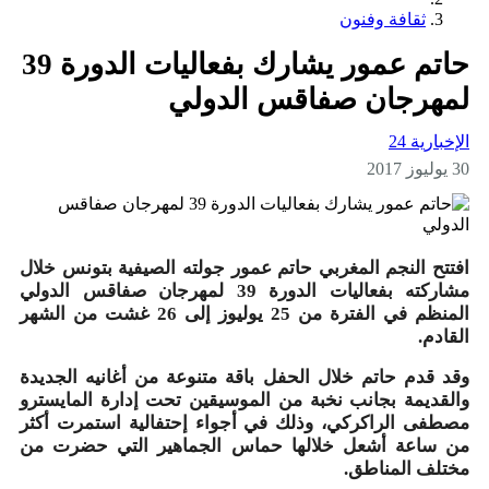
ثقافة وفنون
12:45
جلالة الملك يهنئ رئيس جمهورية سنغافورة بمناسبة ال
حاتم عمور يشارك بفعاليات الدورة 39
11:00
الصين ترفع أعلى درجات التأهب مع اقتراب الإعصار 
هرجان صفاقس الدولي
08:30
تعيينات جديدة في مناصب المسؤولية بعدد من مصالح 
بارية 24
08:01
قرعة كأس أمم إفريقيا للفوتسال “المغرب 2026” تُجرى الإثنين بمركب محمد السادس
07:37
كندا.. إجلاء أكثر من 20 ألف شخص مع إقتراب حرائق الغابات من بلدات كولومبيا البريطانية
تح النجم المغربي حاتم عمور جولته الصيفية بتونس خلال
07:05
طقس الأحد.. أجواء حارة وزخات رعدية مرتقبة بعدد 
مشاركته بفعاليات الدورة 39 لمهرجان صفاقس الدولي
المنظم في الفترة من 25 يوليوز إلى 26 غشت من الشهر
17:10
جوزيفين وانجيكو تقود طاقم تحكيم ربع نهائي “كان ا
ادم.
16:45
تساقطات مطرية متفاوتة بعدد من مناطق المملكة خلال الـ24 ساعة 
 قدم حاتم خلال الحفل باقة متنوعة من أغانيه الجديدة
قديمة بجانب نخبة من الموسيقين تحت إدارة المايسترو
طفى الراكركي، وذلك في أجواء إحتفالية استمرت أكثر
 ساعة أشعل خلالها حماس الجماهير التي حضرت من
تلف المناطق.