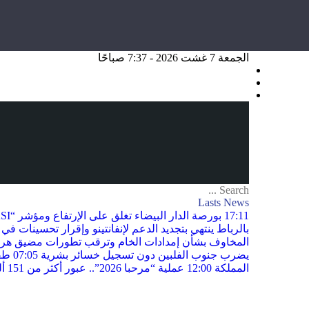
الجمعة 7 غشت 2026 - 7:37 صباحًا
Lasts News
17:11
بورصة الدار البيضاء تغلق على الإرتفاع ومؤشر “MASI” يصعد بـ0.82 في المائة
بالرباط ينتهي بتجديد الدعم لإنفانتينو وإقرار تحسينات في
المخاوف بشأن إمدادات الخام وترقب تطورات مضيق هر
يضرب جنوب الفلبين دون تسجيل خسائر بشرية
07:05
طقس
المملكة
12:00
عملية “مرحبا 2026”.. عبور أكثر من 151 ألف مسافر من مينائي الجزيرة الخضراء وطريفة نحو المغرب في أربعة أيام