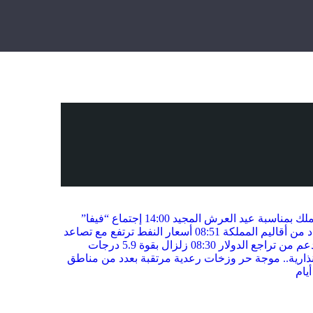
لملك بمناسبة عيد العرش المجيد
14:00
إجتماع “فيفا”
 من أقاليم المملكة
08:51
أسعار النفط ترتفع مع تصاعد
م من تراجع الدولار
08:30
زلزال بقوة 5.9 درجات
ذارية.. موجة حر وزخات رعدية مرتقبة بعدد من مناطق