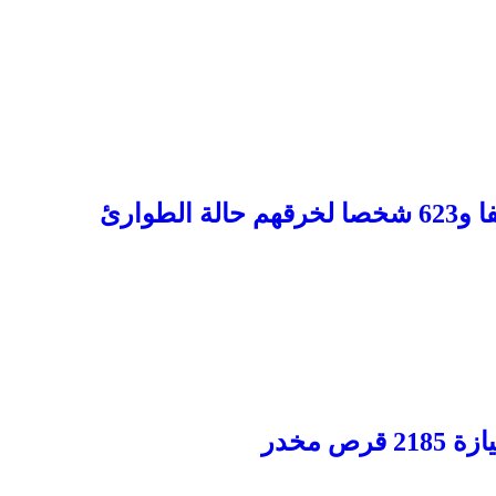
تحريك المتابعة القضائية في حق 91 ألفا و623 شخصا لخرقهم حالة الطوارئ