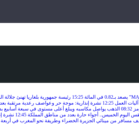
15:25
رئيسة جمهورية بلغاريا تهنئ جلالة ا
 آليات العمل
12:25
نشرة إنذارية: موجة حر وعواصف رعدية مرتقبة بعدد
مز
08:32
الذهب يواصل مكاسبه ويبلغ أعلى مستوى في سبعة أسابيع بدع
 اليوم الخميس.. أجواء حارة بعدد من مناطق المملكة
12:45
نشرة إن