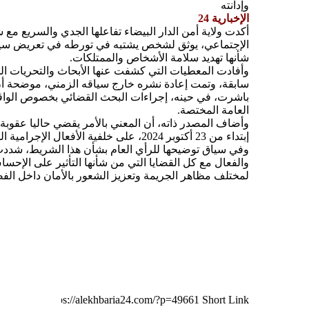
الإخبارية 24
أكدت ولاية أمن الدار البيضاء تفاعلها الجدي والسريع م
الإجتماعي، يوثق لشخص يشتبه في تورطه في تعريض سيد
شأنها تهديد سلامة الأشخاص والممتلكات.
وأفادت المعطيات التي كشفت عنها الأبحاث والتحريات المن
سابقة، وتمت إعادة نشره خارج سياقه الزمني، موضحة أن
باشرت، في حينه، إجراءات البحث القضائي بخصوص الواقعة،
العامة المختصة.
وأضاف المصدر ذاته، أن المعني بالأمر يقضي حاليا عقوب
إبتداء من 23 أكتوبر 2024، على خلفية الأفعال الإجرامية المرتبطة بالقضية.
وفي سياق توضيحها للرأي العام بشأن هذا الشريط، شددت ول
والفعال مع كل القضايا التي من شأنها التأثير على الإح
لمختلف مظاهر الجريمة وتعزيز الشعور بالأمان داخل الفضا
Short Link