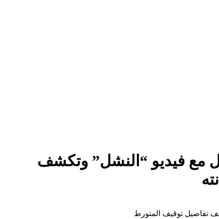
اعل مع فيديو “النشل” وتكشف
ته