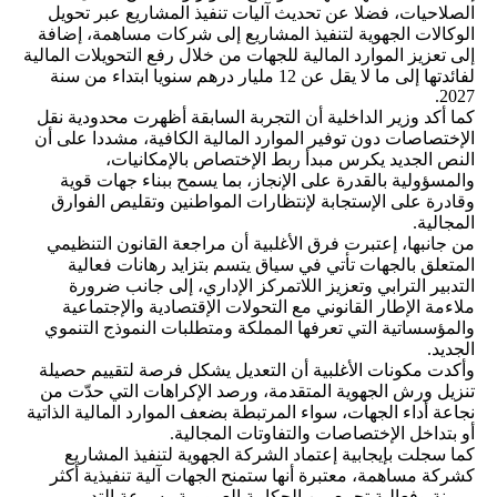
الصلاحيات، فضلا عن تحديث آليات تنفيذ المشاريع عبر تحويل
الوكالات الجهوية لتنفيذ المشاريع إلى شركات مساهمة، إضافة
إلى تعزيز الموارد المالية للجهات من خلال رفع التحويلات المالية
لفائدتها إلى ما لا يقل عن 12 مليار درهم سنويا ابتداء من سنة
2027.
كما أكد وزير الداخلية أن التجربة السابقة أظهرت محدودية نقل
الإختصاصات دون توفير الموارد المالية الكافية، مشددا على أن
النص الجديد يكرس مبدأ ربط الإختصاص بالإمكانيات،
والمسؤولية بالقدرة على الإنجاز، بما يسمح ببناء جهات قوية
وقادرة على الإستجابة لإنتظارات المواطنين وتقليص الفوارق
المجالية.
من جانبها، إعتبرت فرق الأغلبية أن مراجعة القانون التنظيمي
المتعلق بالجهات تأتي في سياق يتسم بتزايد رهانات فعالية
التدبير الترابي وتعزيز اللاتمركز الإداري، إلى جانب ضرورة
ملاءمة الإطار القانوني مع التحولات الإقتصادية والإجتماعية
والمؤسساتية التي تعرفها المملكة ومتطلبات النموذج التنموي
الجديد.
وأكدت مكونات الأغلبية أن التعديل يشكل فرصة لتقييم حصيلة
تنزيل ورش الجهوية المتقدمة، ورصد الإكراهات التي حدّت من
نجاعة أداء الجهات، سواء المرتبطة بضعف الموارد المالية الذاتية
أو بتداخل الإختصاصات والتفاوتات المجالية.
كما سجلت بإيجابية إعتماد الشركة الجهوية لتنفيذ المشاريع
كشركة مساهمة، معتبرة أنها ستمنح الجهات آلية تنفيذية أكثر
مرونة وفعالية تجمع بين الحكامة العمومية وسرعة التدبير