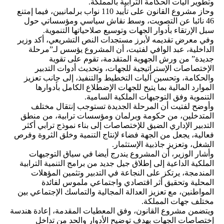
وتطوير آليات الحكامة الترابية بالمملكة.
وحاز مشروع القانون على تأييد 110 نواب برلمانيين، فيما إمتنع
46 نائبا عن التصويت، وسط نقاش سياسي ومؤسساتي حول
سبل الإرتقاء بأدوار الجهات وتوسيع صلاحياتها التنموية.
وفي معرض تقديمه لأبرز مستجدات النص التشريعي، أكد وزير
الداخلية، عبد الوافي لفتيت، أن المشروع يؤسس لـ”مرحلة
جديدة” من ورش الجهوية المتقدمة، تقوم على تقوية
الإختصاصات الإستراتيجية للجهات، وتحديث أدوات التدبير
والحكامة، وتحسين آليات التخطيط والتنفيذ، إلى جانب تعزيز
الموارد المالية بما يتيح للجهات الإضطلاع الكامل بأدوارها
التنموية وفق التوجيهات الملكية السامية.
وأوضح لفتيت أن المرحلة الجديدة تستوجب إنتقال مختلف
المتدخلين، من حكومة وبرلمان ومؤسسات ترابية، من منطق
التدبير الإداري الضيق للإختصاصات إلى بناء نموذج ترابي أكثر
فعالية، يجعل من الجهة فضاء لإنتاج التنمية وخلق الثروة وفرص
الشغل، وتعزيز جاذبية الإستثمار.
وأشار الوزير، أن المشروع يندرج أيضا في سياق التوجيهات
الملكية الداعية إلى إطلاق جيل جديد من برامج التنمية الترابية
المندمجة، يرتكز على النجاعة في التدبير وتثمين المؤهلات
المحلية وتحقيق أثر اقتصادي واجتماعي ملموس لفائدة
المواطنين، مع تعزيز العدالة المجالية والتماسك الإجتماعي بين
مختلف جهات المملكة.
ويتضمن مشروع القانون، وفق المعطيات المقدمة، إعادة هندسة
إختصاصات الجهات بهدف توضيح الأدوار والحد من تداخل