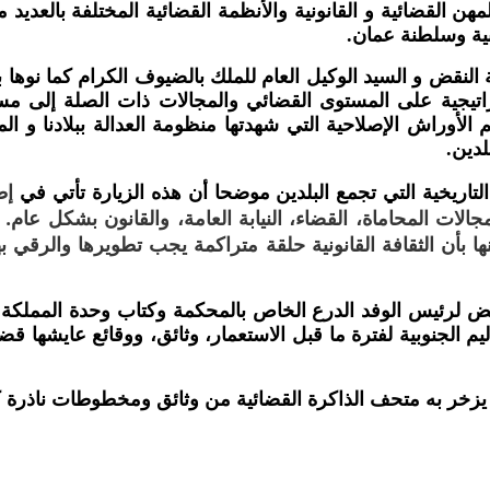
ن القضائية و القانونية والأنظمة القضائية المختلفة بالعديد 
ربية وسلطنة عمان
.
لنقض و السيد الوكيل العام للملك بالضيوف الكرام كما نوها ب
تراتيجية على المستوى القضائي والمجالات ذات الصلة إلى م
 الأوراش الإصلاحية التي شهدتها منظومة العدالة ببلادنا و الم
لدين.
إطا
تاريخية التي تجمع البلدين موضحا أن هذه الزيارة تأتي في
جالات المحاماة، القضاء، النيابة العامة، والقانون بشكل عام
نها بأن الثقافة القانونية حلقة متراكمة يجب تطويرها والرقي ب
نقض لرئيس الوفد الدرع الخاص بالمحكمة وكتاب وحدة المملك
م الجنوبية لفترة ما قبل الاستعمار، وثائق، ووقائع عايشها قض
 يزخر به متحف الذاكرة القضائية من وثائق ومخطوطات ناذرة ك