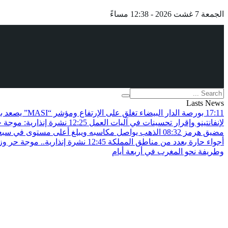
الجمعة 7 غشت 2026 - 12:38 مساءً
Lasts News
17:11
بورصة الدار البيضاء تغلق على الإرتفاع ومؤشر “MASI” يصعد بـ0.82 في المائة
لإنفانتينو وإقرار تحسينات في آليات العمل
12:25
نشرة إنذارية: موجة 
مضيق هرمز
08:32
الذهب يواصل مكاسبه ويبلغ أعلى مستوى في سبعة 
أجواء حارة بعدد من مناطق المملكة
12:45
نشرة إنذارية.. موجة حر و
وطريفة نحو المغرب في أربعة أيام