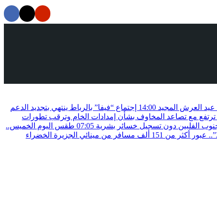
ة عيد العرش المجيد
14:00
إجتماع “فيفا” بالرباط ينتهي بتجديد الدعم
ترتفع مع تصاعد المخاوف بشأن إمدادات الخام وترقب تطورات
07:05
طقس اليوم الخميس..
عملية “مرحبا 2026”.. عبور أكثر من 151 ألف مسافر من مينائي الجزيرة الخضراء