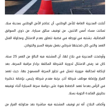
أعلنت المديرية العامة للأمن الوطني، أن عناصر الأمن الوطني بمدينة سلا،
تمكنت مساء أمس الاثنين، من توقيف سائق سيارة، من ذوي السوابق
القضائية، يشتبه في تورطه في قضية تتعلق بعدم الامتثال ومحاولة القتل
العمد والتي كان ضحيتها شرطي يعمل بفرقة السير والجولان.
وأوضحت المديرية في بلاغ لها، أن المشتبه فيه البالغ من العمر 25 سنة،
كان قد رفض الامتثال لدورية الشرطة المكلفة برادار مراقبة السرعة، بعد
ارتكابه لمخالفة مرورية تتمثل في تجاوز السرعة المسموح بها، حيث تعمد
الفرار وإصابة موظف شرطة آخر، برتبة مقدم شرطة رئيس، بإصابة خطيرة
في الرأس بعدما تعمد الضغط بقوة على دواسة سرعة السيارة أثناء توقيفه
بطريق القاعدة الجوية بسلا.
وأضاف البلاغ، أنه تم توقيف المشتبه فيه مباشرة بعد محاولته الفرار من