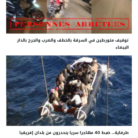
توقيف متورطين في السرقة بالخطف والضرب والجرح بالدار
البيضاء
طرفاية… ضبط 40 مھاجرا سریا ینحدرون من بلدان إفریقیا