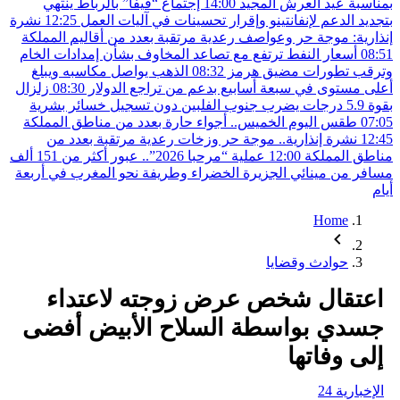
سبة عيد العرش المجيد
14:00
إجتماع “فيفا” بالرباط ينتهي
يد الدعم لإنفانتينو وإقرار تحسينات في آليات العمل
12:25
نشرة
رية: موجة حر وعواصف رعدية مرتقبة بعدد من أقاليم المملكة
0
أسعار النفط ترتفع مع تصاعد المخاوف بشأن إمدادات الخام
ب تطورات مضيق هرمز
08:32
الذهب يواصل مكاسبه ويبلغ
 مستوى في سبعة أسابيع بدعم من تراجع الدولار
08:30
زلزال
سائر بشرية
0
طقس اليوم الخميس.. أجواء حارة بعدد من مناطق المملكة
1
نشرة إنذارية.. موجة حر وزخات رعدية مرتقبة بعدد من
ق المملكة
12:00
عملية “مرحبا 2026”.. عبور أكثر من 151 ألف
ر من مينائي الجزيرة الخضراء وطريفة نحو المغرب في أربعة
Home
حوادث وقضايا
تقال شخص عرض زوجته لاعتداء
دي بواسطة السلاح الأبيض أفضى
ى وفاتها
بارية 24