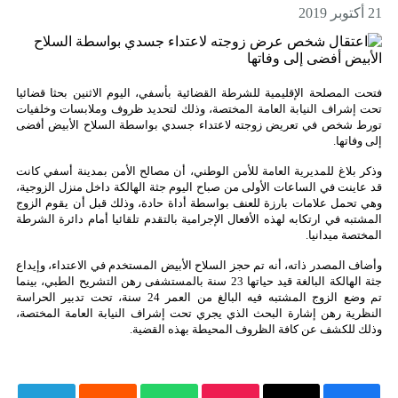
ت المصلحة الإقليمية للشرطة القضائية بأسفي، اليوم الاثنين بحثا قضائيا
 إشراف النيابة العامة المختصة، وذلك لتحديد ظروف وملابسات وخلفيات
ط شخص في تعريض زوجته لاعتداء جسدي بواسطة السلاح الأبيض أفضى
وفاتها.
ر بلاغ للمديرية العامة للأمن الوطني، أن مصالح الأمن بمدينة أسفي كانت
عاينت في الساعات الأولى من صباح اليوم جثة الهالكة داخل منزل الزوجية،
 تحمل علامات بارزة للعنف بواسطة أداة حادة، وذلك قبل أن يقوم الزوج
شتبه في ارتكابه لهذه الأفعال الإجرامية بالتقدم تلقائيا أمام دائرة الشرطة
ختصة ميدانيا.
اف المصدر ذاته، أنه تم حجز السلاح الأبيض المستخدم في الاعتداء، وإيداع
جثة الهالكة البالغة قيد حياتها 23 سنة بالمستشفى رهن التشريح الطبي، بينما
تم وضع الزوج المشتبه فيه البالغ من العمر 24 سنة، تحت تدبير الحراسة
ظرية رهن إشارة البحث الذي يجري تحت إشراف النيابة العامة المختصة،
ك للكشف عن كافة الظروف المحيطة بهذه القضية.