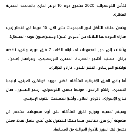
لكأس الكونفدرالية 2020 ستجرى يوم 10 نونبر الجاري بالعاصمة المصرية
القاهرة.
وضمن بطاقة التأهل لدور المجموعات حتى الآن، 15 فريقا في انتظار إجراء
مباراة العودة غدا الثلاثاء بين أدجوبي (بنين) وجينيراسيون فوت (السنغال).
وتأهلت إلى دور المجموعات لمسابقة الكاف 7 فرق عربية وهي: نهضة
بركان، حسنية أكادير (المغرب)، المصري البورسعيدي، وبيراميدز (مصر)،
نواذيبو الموريتاني، النصر الليبي، بارادو الجزائري.
أما باقي الفرق الإفريقية المتأهلة فهي حورية كوناكري الغيني، اينيمبا
النيجيري، زاناكو الزامبي، موتيما بيمبي الكونغولي، رينجر النيجيري، سان
بيدرو الإيفواري، دجولي المالي، وأخيرا بيدفيست الجنوب الإفريقي.
وسيتم تقسيم وتوزيع الفرق المتأهلة على أربع مجموعات، ستضم كل
مجموعة أربع فرق تتنافس فيما بينها للحصول على أعلى معدل نقاط ممكن
يضمن لها المرور للأدوار الموالية من المسابقة.