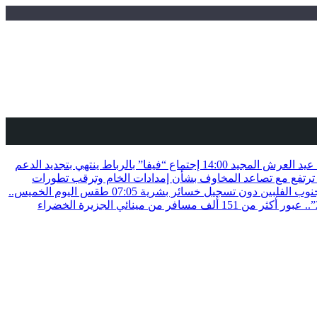
ة عيد العرش المجيد
14:00
إجتماع “فيفا” بالرباط ينتهي بتجديد الدعم
ترتفع مع تصاعد المخاوف بشأن إمدادات الخام وترقب تطورات
07:05
طقس اليوم الخميس..
عملية “مرحبا 2026”.. عبور أكثر من 151 ألف مسافر من مينائي الجزيرة الخضراء