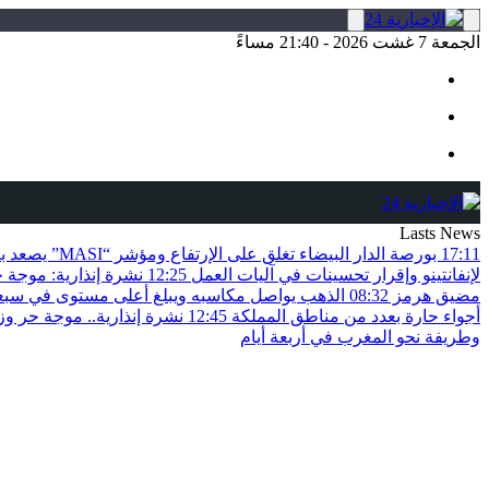
الجمعة 7 غشت 2026 - 21:40 مساءً
Lasts News
17:11
بورصة الدار البيضاء تغلق على الإرتفاع ومؤشر “MASI” يصعد بـ0.82 في المائة
لإنفانتينو وإقرار تحسينات في آليات العمل
12:25
نشرة إنذارية: موجة 
مضيق هرمز
08:32
الذهب يواصل مكاسبه ويبلغ أعلى مستوى في سبعة 
أجواء حارة بعدد من مناطق المملكة
12:45
نشرة إنذارية.. موجة حر و
وطريفة نحو المغرب في أربعة أيام