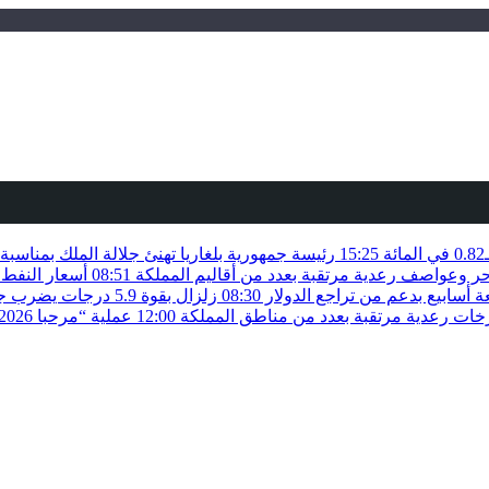
15:25
رئيسة جمهورية بلغاريا تهنئ جلالة الملك بمناسب
حر وعواصف رعدية مرتقبة بعدد من أقاليم المملكة
08:51
أسعار النفط 
أسابيع بدعم من تراجع الدولار
08:30
زلزال بقوة 5.9 درجات يضرب جنوب الفلبين دون تسجيل خسائر بشرية
زخات رعدية مرتقبة بعدد من مناطق المملكة
12:00