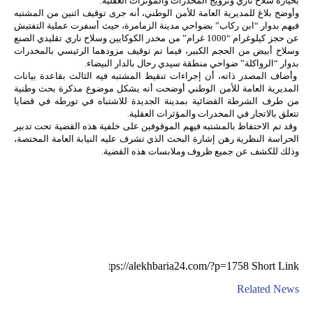
بحيازة سلاح ناري وترويج المخدرات والمؤثرات العقلية.
وأوضح بلاغ للمديرية العامة للأمن الوطني، أنه جرى توقيف اثنين من المشتبه
فيهم بدوار “ابن ركاب” بضواحي مدينة الزمامرة، حيث أسفرت عملية التفتيش
عن حجز كيلوغرام “1000 غرام” من مخدر الكوكايين وسلاح ناري تقليدي الصنع
وسلاح أبيض من الحجم الكبير، فيما تم توقيف مزودهما الرئيسي بالمخدرات
بدوار “الرواكلة” ضواحي منطقة سيدي رحال بالدار البيضاء.
وأضاف المصدر ذاته، أن إجراءات تنقيط المشتبه فيه الثالث بقاعدة بيانات
المديرية العامة للأمن الوطني أوضحت أنه يشكل موضوع مذكرة بحث وطنية
من طرف الشرطة القضائية بمدينة الجديدة للاشتباه في تورطه في قضايا
تتعلق بالاتجار في المخدرات والمؤثرات العقلية.
وقد تم الاحتفاظ بالمشتبه فيهم الموقوفين على خلفية هذه القضية تحت تدبير
الحراسة النظرية رهن إشارة البحث الذي تشرف عليه النيابة العامة المختصة،
وذلك للكشف عن جميع ظروف وملابسات هذه القضية.
Short Link
Related News