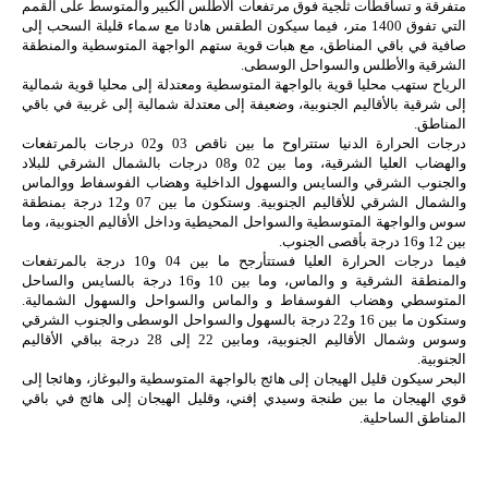
متفرقة و تساقطات ثلجية فوق مرتفعات الأطلس الكبير والمتوسط على القمم
التي تفوق 1400 متر، فيما سيكون الطقس هادئا مع سماء قليلة السحب إلى
صافية في باقي المناطق، مع هبات قوية ستهم الواجهة المتوسطية والمنطقة
الشرقية والأطلس والسواحل الوسطى.
الرياح ستهب محليا قوية بالواجهة المتوسطية ومعتدلة إلى محليا قوية شمالية
إلى شرقية بالأقاليم الجنوبية، وضعيفة إلى معتدلة شمالية إلى غربية في باقي
المناطق.
درجات الحرارة الدنيا ستتراوح ما بين ناقص 03 و02 درجات بالمرتفعات
والهضاب العليا الشرقية، وما بين 02 و08 درجات بالشمال الشرقي للبلاد
والجنوب الشرقي والسايس والسهول الداخلية وهضاب الفوسفاط ووالماس
والشمال الشرقي للأقاليم الجنوبية. وستكون ما بين 07 و12 درجة بمنطقة
سوس والواجهة المتوسطية والسواحل المحيطية وداخل الأقاليم الجنوبية، وما
بين 12 و16 درجة بأقصى الجنوب.
فيما درجات الحرارة العليا فستتأرجح ما بين 04 و10 درجة بالمرتفعات
والمنطقة الشرقية و والماس، وما بين 10 و16 درجة بالسايس والساحل
المتوسطي وهضاب الفوسفاط و والماس والسواحل والسهول الشمالية.
وستكون ما بين 16 و22 درجة بالسهول والسواحل الوسطى والجنوب الشرقي
وسوس وشمال الأقاليم الجنوبية، ومابين 22 إلى 28 درجة بباقي الأقاليم
الجنوبية.
البحر سيكون قليل الهيجان إلى هائج بالواجهة المتوسطية والبوغاز، وهائجا إلى
قوي الهيجان ما بين طنجة وسيدي إفني، وقليل الهيجان إلى هائج في باقي
المناطق الساحلية.