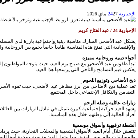
الإخبارية 24
27 ماي 2026
الإخبارية 24 / عبد الفتاح كريم
يشكل عيد الأضحى المبارك مناسبة دينية وإجتماعية بارزة لدى المسلمي
والإقتصادية التي تمنح هذه المناسبة طابعاً خاصاً يجمع بين الروحانية وا
أجواء دينية وروحانية مميزة
تبدأ طقوس عيد الأضحى مع صباح يوم العيد، حيث يتوجه المواطنون إلى 
يعكس قيم التسامح والتآخي التي يرسخها هذا العيد.
ذبح الأضاحي وتوزيع اللحوم
تعد عملية ذبح الأضاحي من أبرز مظاهر عيد الأضحى، حيث تقوم الأسر ب
التضامن والتكافل الإجتماعي داخل المجتمع.
زيارات عائلية وصلة الرحم
يشهد العيد حركية إجتماعية كبيرة تتمثل في تبادل الزيارات بين العائل
أفراد الجالية إلى وطنهم خلال هذه المناسبة.
أنشطة ترفيهية وأسواق موسمية
تنتعش خلال أيام العيد الأسواق الشعبية والمحلات التجارية، حيث يزداد
والمسابقات والعروض الفنية، مما يجعل العيد مناسبة موجهة أيضاً للصغ