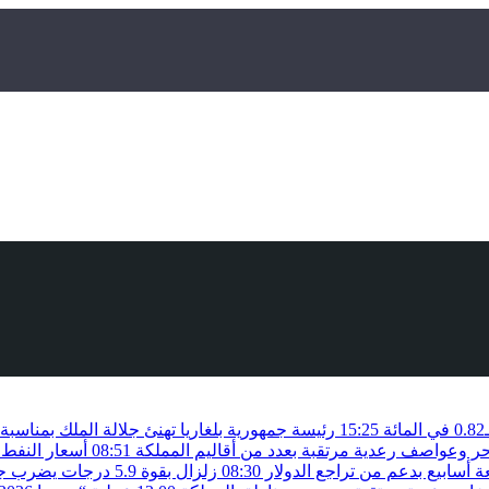
15:25
رئيسة جمهورية بلغاريا تهنئ جلالة الملك بمناسب
حر وعواصف رعدية مرتقبة بعدد من أقاليم المملكة
08:51
أسعار النفط 
أسابيع بدعم من تراجع الدولار
08:30
زلزال بقوة 5.9 درجات يضرب جنوب الفلبين دون تسجيل خسائر بشرية