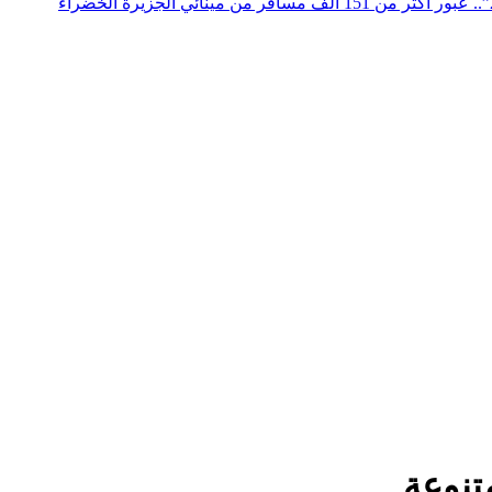
عملية “مرحبا 2026”.. عبور أكثر من 151 ألف مسافر من مينائي الجزيرة الخضراء
تنوعة