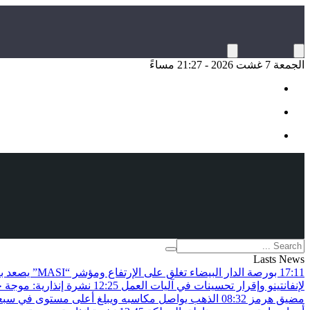
الجمعة 7 غشت 2026 - 21:27 مساءً
Lasts News
17:11
بورصة الدار البيضاء تغلق على الإرتفاع ومؤشر “MASI” يصعد بـ0.82 في المائة
لإنفانتينو وإقرار تحسينات في آليات العمل
12:25
نشرة إنذارية: موجة 
مضيق هرمز
08:32
الذهب يواصل مكاسبه ويبلغ أعلى مستوى في سبعة 