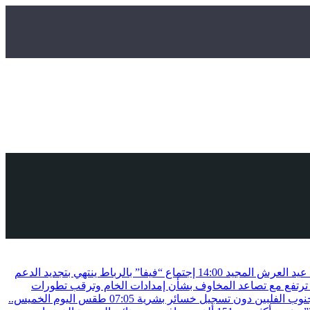
ة عيد العرش المجيد
14:00
إجتماع “فيفا” بالرباط ينتهي بتجديد الدعم
ترتفع مع تصاعد المخاوف بشأن إمدادات الخام وترقب تطورات
07:05
طقس اليوم الخميس..