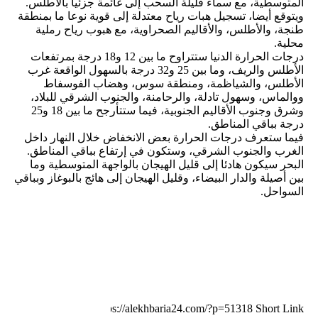
المتوسطية، مع سماء قليلة السحب إلى غائمة جزئيا بالأطلس.
ويتوقع أيضا، تسجيل هبات رياح معتدلة إلى قوية نوعا ما بمنطقة
طنجة، والأطلس، والأقاليم الصحراوية، مع هبوب رياح رملية
محلية.
درجات الحرارة الدنيا ستتراوح ما بين 12 و18 درجة بمرتفعات
الأطلس والريف، وما بين 25 و32 درجة بالسهول الواقعة غرب
الأطلس، والشياظمة، ومنطقة سوس، وهضاب الفوسفاط
ووالماس، وسهول تادلة، والرحامنة، والجنوب الشرقي للبلاد،
وشرق وجنوب الأقاليم الجنوبية، فيما ستتأرجح ما بين 18 و25
درجة بباقي المناطق.
فيما ستعرف درجات الحرارة بعض الانخفاض خلال النهار داخل
الغرب والجنوب الشرقي، وستكون في إرتفاع بباقي المناطق.
البحر سيكون هادئا إلى قليل الهيجان بالواجهة المتوسطية وما
بين أصيلة والدار البيضاء، وقليل الهيجان إلى هائج بالبوغاز وبباقي
السواحل.
Short Link