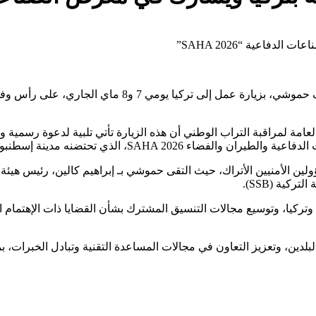
يقوم المدير العام للأمن الوطني ولمراقبة التراب الوطني، ع
امة لمراقبة التراب الوطني أن هذه الزيارة تأتي تلبية لدعوة رسمية و
SAHA 2026، الذي تحتضنه مدينة إسطنبول.
ين الأمنيين الأتراك، حيث التقى حموشي بـ إبراهيم كالين، رئيس هيئة 
كية (SSB).
رب وتركيا، وتوسيع مجالات التنسيق المشترك بشأن القضايا ذات الإهتمام 
البلدين، وتعزيز التعاون في مجالات المساعدة التقنية وتبادل الخبرات، 