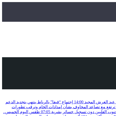
ة عيد العرش المجيد
14:00
إجتماع “فيفا” بالرباط ينتهي بتجديد الدعم
ترتفع مع تصاعد المخاوف بشأن إمدادات الخام وترقب تطورات
07:05
طقس اليوم الخميس..