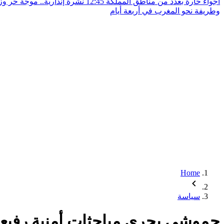
أجواء حارة بعدد من مناطق المملكة
12:45
نشرة إنذارية.. موجة حر و
وطريفة نحو المغرب في أربعة أيام
Home
سياسة
حموشي يجري مباحثات أمنية رفيعة بتر