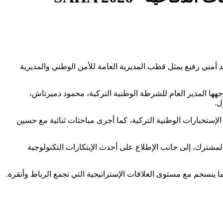
بد اللطيف حموشي، بزيارة عمل إلى تركيا يومي 7 و8 ماي الجاري، على رأس وفد أمني رفيع يمثل قطب المديرية العامة للأمن الوطني والمديرية
جهها المدير العام للشرطة الوطنية التركية، محمود دميرتاش،
الإستخبارات الوطنية التركية، كما أجرى مباحثات ثنائية مع حسين
المشترك، إلى جانب الإطلاع على أحدث الإبتكارات التكنولوجية
بما ينسجم مع مستوى العلاقات الإستراتيجية التي تجمع الرباط وأنقرة.