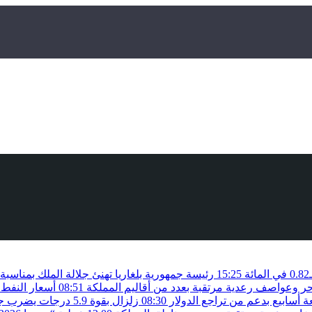
15:25
رئيسة جمهورية بلغاريا تهنئ جلالة الملك بمناسب
حر وعواصف رعدية مرتقبة بعدد من أقاليم المملكة
08:51
أسعار النفط 
أسابيع بدعم من تراجع الدولار
08:30
زلزال بقوة 5.9 درجات يضرب جنوب الفلبين دون تسجيل خسائر بشرية