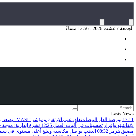
الجمعة 7 غشت 2026 - 12:56 مساءً
Lasts News
17:11
بورصة الدار البيضاء تغلق على الإرتفاع ومؤشر “MASI” يصعد بـ0.82 في المائة
لإنفانتينو وإقرار تحسينات في آليات العمل
12:25
نشرة إنذارية: موجة 
مضيق هرمز
08:32
الذهب يواصل مكاسبه ويبلغ أعلى مستوى في سبعة 