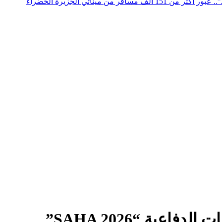
عملية “مرحبا 2026”.. عبور أكثر من 151 ألف مسافر من مينائي الجزيرة الخضراء
ة “SAHA 2026”