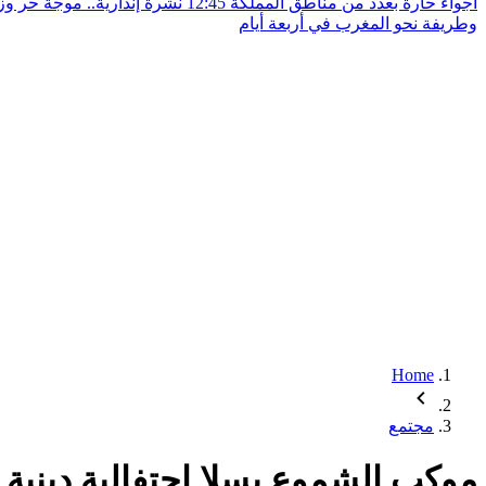
أجواء حارة بعدد من مناطق المملكة
12:45
نشرة إنذارية.. موجة حر و
وطريفة نحو المغرب في أربعة أيام
Home
مجتمع
موكب الشموع بسلا احتفالية دينية 