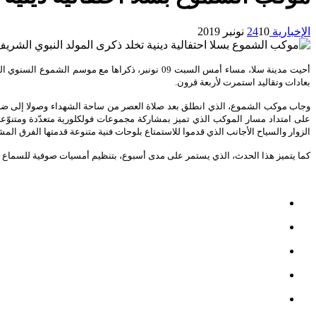
الإخبارية 24
10 نونبر 2019
أحيت مدينة سلا، مساء أمس السبت 09 نونبر، ذكراها
بعادات وتقاليد استمرت لأربعة قرون.
وجاب موكب الشموع، الذي انطلق بعد صلاة العصر من ساحة الشهداء وصولا إلى ضريح
على امتداد مسار الموكب الذي تميز بمشاركة مجموعات فولكلورية متعدّدة ومتنوّعة 
الزوار والسياح الأجانب الذي قدموا للاستمتاع بلوحات فنية متنوعة قدمتها الفرق المش
كما يتميز هذا الحدث، الذي يستمر على مدى أسبوع، بتنظيم أمسيات صوفية للسماع وا