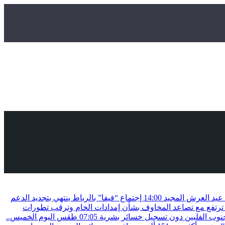
ة عيد العرش المجيد
14:00
إجتماع “فيفا” بالرباط ينتهي بتجديد الدعم
ترتفع مع تصاعد المخاوف بشأن إمدادات الخام وترقب تطورات
07:05
طقس اليوم الخميس..