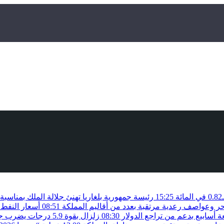
15:25
رئيسة جمهورية بلغاريا تهنئ جلالة الملك بمناسب
حر وعواصف رعدية مرتقبة بعدد من أقاليم المملكة
08:51
أسعار النفط 
أسابيع بدعم من تراجع الدولار
08:30
زلزال بقوة 5.9 درجات يضرب جنوب الفلبين دون تسجيل خسائر بشرية