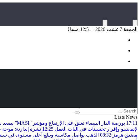
الجمعة 7 غشت 2026 - 12:51 مساءً
Lasts News
17:11
بورصة الدار البيضاء تغلق على الإرتفاع ومؤشر “MASI” يصعد بـ0.82 في المائة
لإنفانتينو وإقرار تحسينات في آليات العمل
12:25
نشرة إنذارية: موجة 
مضيق هرمز
08:32
الذهب يواصل مكاسبه ويبلغ أعلى مستوى في سبعة 