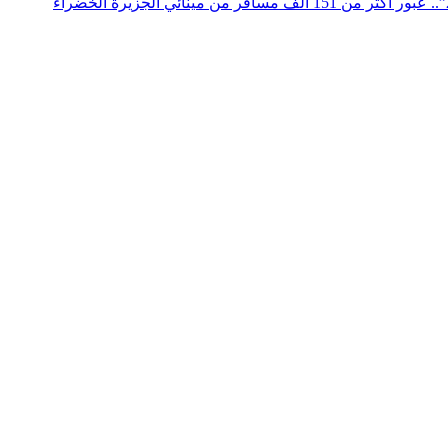
عملية “مرحبا 2026”.. عبور أكثر من 151 ألف مسافر من مينائي الجزيرة الخضراء